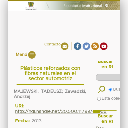
Contacto
Menú
Buscar
en RI
Plásticos reforzados con
fibras naturales en el
sector automotriz
Buscar 
MAJEWSKI, TADEUSZ
;
Zawadzki,
Andrzej
Esta colecció
URI:
http://hdl.handle.net/20.500.11799/49955
Buscar
Fecha:
2013
en RI