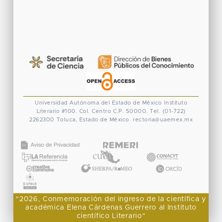
Universidad Autónoma del Estado de México
Instituto
Literario #100. Col. Centro
C.P. 50000. Tel. (01-722)
2262300
Toluca, Estado de México.
rectoria@uaemex.mx
CONACYT
"2026, Conmemoración del ingreso de la científica y
académica Elena Cárdenas Guerrero al Instituto
científico Literario"