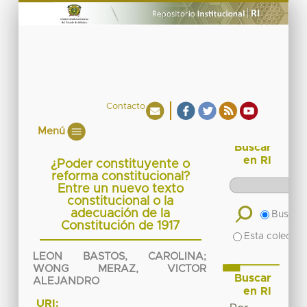
Contacto
Menú
Buscar
en RI
¿Poder constituyente o
reforma constitucional?
Entre un nuevo texto
constitucional o la
adecuación de la
Buscar 
Constitución de 1917
Esta colecció
LEON BASTOS, CAROLINA
;
WONG MERAZ, VICTOR
Buscar
ALEJANDRO
en RI
URI: