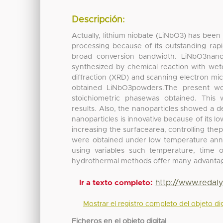
Descripción:
Actually, lithium niobate (LiNbO3) has been 
processing because of its outstanding rap
broad conversion bandwidth. LiNbO3nanop
synthesized by chemical reaction with wet
diffraction (XRD) and scanning electron mic
obtained LiNbO3powders.The present wo
stoichiometric phasewas obtained. This
results. Also, the nanoparticles showed a d
nanoparticles is innovative because of its l
increasing the surfacearea, controlling the
were obtained under low temperature anne
using variables such temperature, time o
hydrothermal methods offer many advantag
http://www.redal
Ir a texto completo:
Mostrar el registro completo del objeto dig
Ficheros en el objeto digital