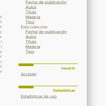
Fecha de publicación
Autor
Título
Materia
al
Tipo
nd
re
Esta colección
Fecha de publicación
ay
Autor
he
Título
t
Materia
y)
Tipo
ng
of
es
ed
Usuario
at
Acceder
Estadísticas
Estadísticas de uso