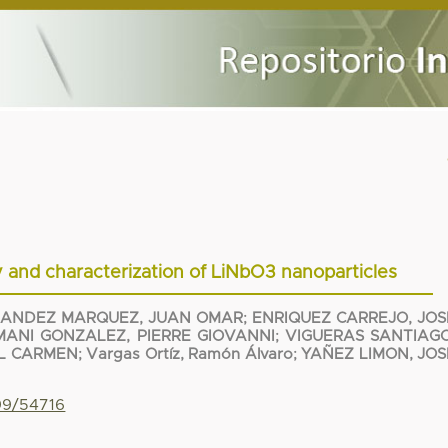
 and characterization of LiNbO3 nanoparticles
ANDEZ MARQUEZ, JUAN OMAR
;
ENRIQUEZ CARREJO, JOS
MANI GONZALEZ, PIERRE GIOVANNI
;
VIGUERAS SANTIAGO
L CARMEN
;
Vargas Ortíz, Ramón Álvaro
;
YAÑEZ LIMON, JOS
799/54716