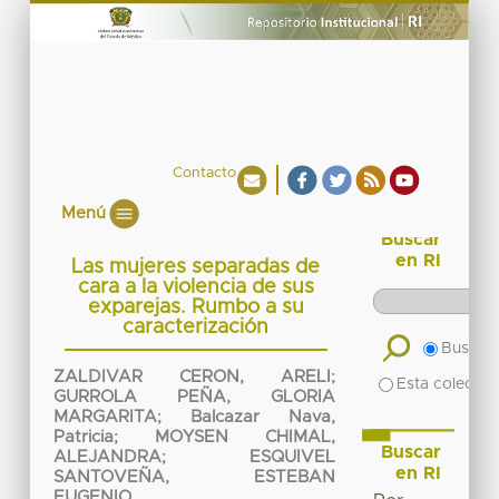
Contacto
Menú
Buscar
en RI
Las mujeres separadas de
cara a la violencia de sus
exparejas. Rumbo a su
caracterización
Buscar 
ZALDIVAR CERON, ARELI
;
Esta colecció
GURROLA PEÑA, GLORIA
MARGARITA
;
Balcazar Nava,
Patricia
;
MOYSEN CHIMAL,
Buscar
ALEJANDRA
;
ESQUIVEL
en RI
SANTOVEÑA, ESTEBAN
EUGENIO