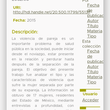
Por
Fecha
URI:
de
http://hdl.handle.net/20.500.11799/55137
publicación
Fecha:
2015
Autor
Título
Materia
Descripción:
Tipo
La violencia de pareja es un
Esta
importante problema de salud
colección
pública en la sociedad, puede iniciar
Fecha
desde el noviazgo, estar presente
de
en la relación y perdurar hasta
publicación
después de la separación de la
Autor
pareja. El objetivo del presente
Título
trabajo fue analizar el tipo y las
Materia
características de violencia que
Tipo
sufre la mujer separada por parte
de su expareja. La información se
Usuario
obtuvo de 17 mujeres, residentes
Acceder
del Estado de México, mediante
entrevistas a profundidad, con