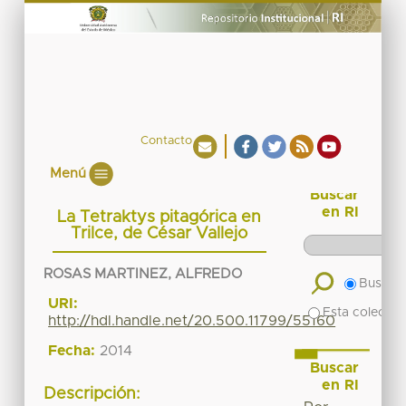
Contacto
Menú
Buscar
en RI
La Tetraktys pitagórica en
Trilce, de César Vallejo
ROSAS MARTINEZ, ALFREDO
Buscar 
URI:
Esta colecció
http://hdl.handle.net/20.500.11799/55160
Fecha:
2014
Buscar
en RI
Descripción: