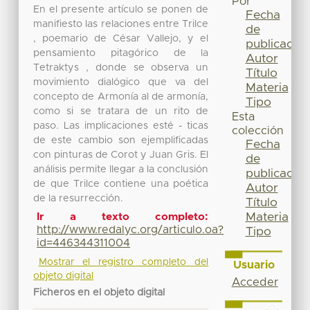
Por
En el presente artículo se ponen de
Fecha
manifiesto las relaciones entre Trilce
de
, poemario de César Vallejo, y el
publicación
pensamiento pitagórico de la
Autor
Tetraktys , donde se observa un
Título
movimiento dialógico que va del
Materia
concepto de Armonía al de armonía,
Tipo
como si se tratara de un rito de
Esta
paso. Las implicaciones esté - ticas
colección
de este cambio son ejemplificadas
Fecha
con pinturas de Corot y Juan Gris. El
de
análisis permite llegar a la conclusión
publicación
de que Trilce contiene una poética
Autor
de la resurrección.
Título
Materia
Ir a texto completo:
http://www.redalyc.org/articulo.oa?
Tipo
id=446344311004
Mostrar el registro completo del
Usuario
objeto digital
Acceder
Ficheros en el objeto digital