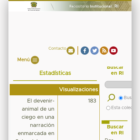
Contacto
Menú
Buscar
Estadísticas
en RI
Visualizaciones
Buscar 
El devenir-
183
Esta colecció
animal de un
ciego en una
narración
Buscar
en RI
enmarcada en