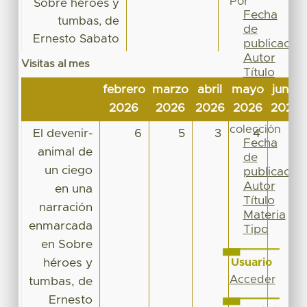
Por
Sobre héroes y
Fecha
tumbas, de
de
Ernesto Sabato
publicación
Autor
Visitas al mes
Título
Materia
febrero
marzo
abril
mayo
junio
Tipo
2026
2026
2026
2026
2026
Esta
colección
El devenir-
6
5
3
4
9
Fecha
animal de
de
un ciego
publicación
Autor
en una
Título
narración
Materia
enmarcada
Tipo
en Sobre
héroes y
Usuario
Acceder
tumbas, de
Ernesto