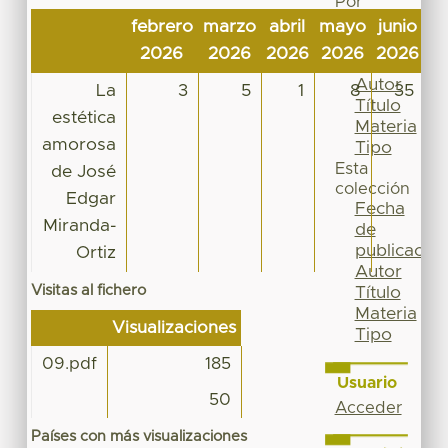
Por
Fecha
febrero
marzo
abril
mayo
junio
ju
de
2026
2026
2026
2026
2026
2
publicación
Autor
La
3
5
1
8
35
Título
estética
Materia
amorosa
Tipo
Esta
de José
colección
Edgar
Fecha
Miranda-
de
publicación
Ortiz
Autor
Visitas al fichero
Título
Materia
Visualizaciones
Tipo
09.pdf
185
Usuario
50
Acceder
Países con más visualizaciones