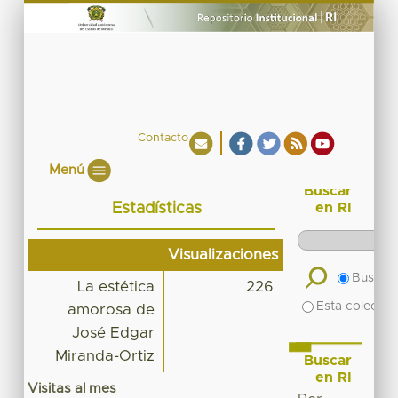
Contacto
Menú
Buscar
Estadísticas
en RI
Visualizaciones
Buscar 
La estética
226
Esta colecció
amorosa de
José Edgar
Miranda-Ortiz
Buscar
en RI
Visitas al mes