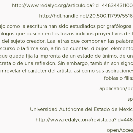
http://www.redalyc.org/articulo.oa?id=4463443110
http://hdl.handle.net/20.500.11799/551
ujo como la escritura han sido estudiados por grafólogos
ólogos que buscan en los trazos indicios proyectivos de 
 del sujeto creador. Las letras que componen las palabr
iscurso o la firma son, a fin de cuentas, dibujos, element
 que queda fija la impronta de un estado de ánimo, de u
creta o de una reflexión. Sin embargo, también son sign
revelar el carácter del artista, así como sus aspiracione
fobias o filia
application/p
s
Universidad Autónoma del Estado de Méxi
http://www.redalyc.org/revista.oa?id=44
openAcces