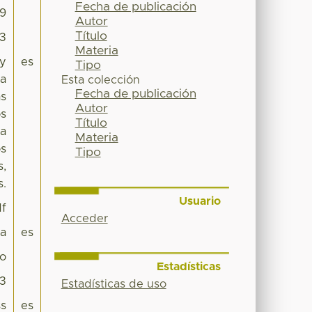
Fecha de publicación
09
Autor
Título
63
Materia
 y
es
Tipo
la
Esta colección
Fecha de publicación
as
Autor
os
Título
na
Materia
os
Tipo
s,
s.
Usuario
df
Acceder
pa
es
co
Estadísticas
63
Estadísticas de uso
s
es