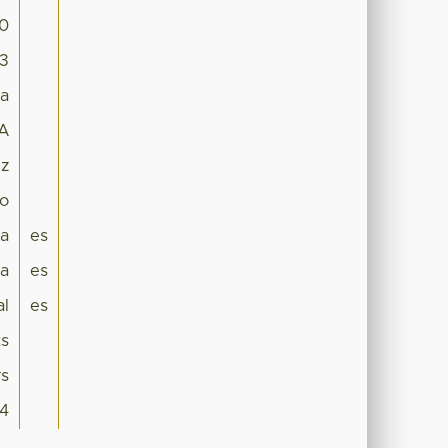
.0
83
ra
A
iz
lo
ca
es
a
es
al
es
ts
rs
4