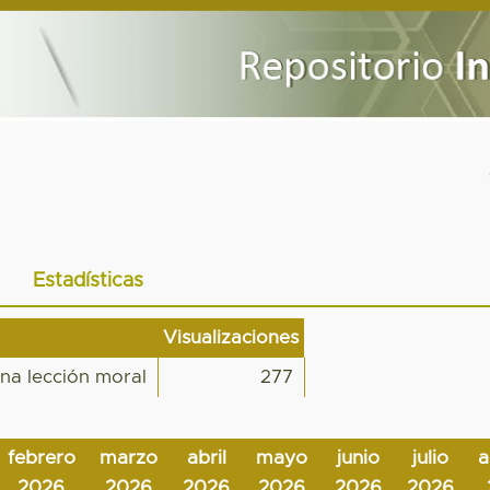
Estadísticas
Visualizaciones
na lección moral
277
febrero
marzo
abril
mayo
junio
julio
a
2026
2026
2026
2026
2026
2026