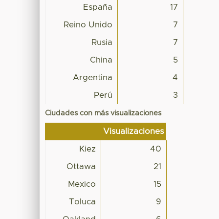
España
17
Reino Unido
7
Rusia
7
China
5
Argentina
4
Perú
3
Ciudades con más visualizaciones
Visualizaciones
Kiez
40
Ottawa
21
Mexico
15
Toluca
9