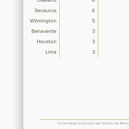
Oakland
6
Secaucus
6
Wilmington
5
Benavente
3
Houston
3
Lima
3
Universidad Autónoma del Estado de Méxi