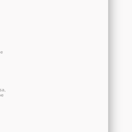
de
sa,
be