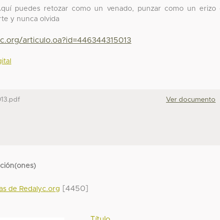
 Aquí puedes retozar como un venado, punzar como un erizo
rte y nunca olvida
yc.org/articulo.oa?id=446344315013
ital
13.pdf
Ver documento
cción(ones)
[4450]
das de Redalyc.org
Título