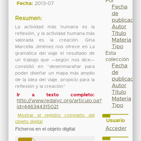
Por
Fecha:
2013-07
Fecha
de
Resumen:
publicación
Autor
La actividad más humana es la
Título
reflexión, y la actividad humana más
Materia
valorada es la creación. Gina
Tipo
Marcella Jiménez nos ofrece en La
Esta
gramática del viaje el resultado de
colección
un trabajo que —según nos dice—
Fecha
consistió en “desenmarañar para
de
poder diseñar un mapa más amplio
publicación
de la idea del viaje, propicio para la
Autor
reflexión y la creación”
Título
Ir a texto completo:
Materia
http://www.redalyc.org/articulo.oa?
Tipo
id=446344315021
Mostrar el registro completo del
Usuario
objeto digital
Acceder
Ficheros en el objeto digital