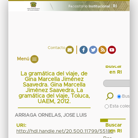
Contacto
Menú
Buscar
en RI
La gramática del viaje, de
Gina Marcella Jiménez
Saavedra. Gina Marcella
Jiménez Saavedra, La
gramática del viaje, Toluca,
Buscar 
UAEM, 2012.
Esta colecció
ARRIAGA ORNELAS, JOSE LUIS
Buscar
URI:
en RI
http://hdl.handle.net/20.500.11799/55183