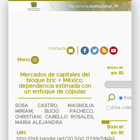
Contacto
Menú
Buscar
en RI
Mercados de capitales del
bloque bric + México:
dependencia estimada con
un enfoque de cópulas
Buscar 
SOSA CASTRO, MAGNOLIA
Esta colecció
MIRIAM
;
BUCIO PACHECO,
CHRISTIAN
;
CABELLO ROSALES,
MARIA ALEJANDRA
Buscar
en RI
URI:
http://hdl.handle.net/20.500.11799/55213