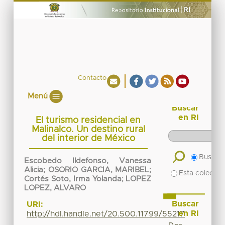
Contacto
Menú
Buscar
en RI
El turismo residencial en
Malinalco. Un destino rural
del interior de México
Buscar 
Escobedo Ildefonso, Vanessa
Alicia
;
OSORIO GARCIA, MARIBEL
;
Esta colecció
Cortés Soto, Irma Yolanda
;
LOPEZ
LOPEZ, ALVARO
Buscar
URI:
en RI
http://hdl.handle.net/20.500.11799/55217