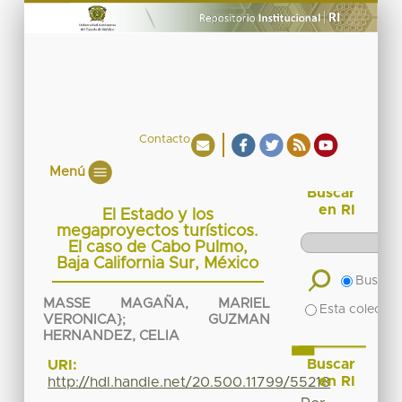
Contacto
Menú
Buscar
en RI
El Estado y los
megaproyectos turísticos.
El caso de Cabo Pulmo,
Baja California Sur, México
Buscar 
MASSE MAGAÑA, MARIEL
Esta colecció
VERONICA}
;
GUZMAN
HERNANDEZ, CELIA
Buscar
URI:
en RI
http://hdl.handle.net/20.500.11799/55218