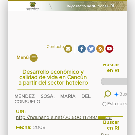
Contacto
Menú
Buscar
en RI
Desarrollo económico y
calidad de vida en Cancún
a partir del sector hotelero
Buscar 
MENDEZ SOSA, MARIA DEL
CONSUELO
Esta colecció
URI:
http://hdl.handle.net/20.500.11799/55225
Buscar
Fecha:
2008
en RI