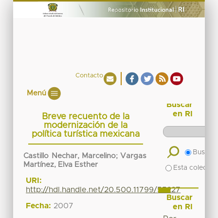
Contacto
Menú
Buscar
en RI
Breve recuento de la
modernización de la
política turística mexicana
Buscar 
Castillo Nechar, Marcelino
;
Vargas
Martínez, Elva Esther
Esta colecció
URI:
http://hdl.handle.net/20.500.11799/55227
Buscar
Fecha:
2007
en RI