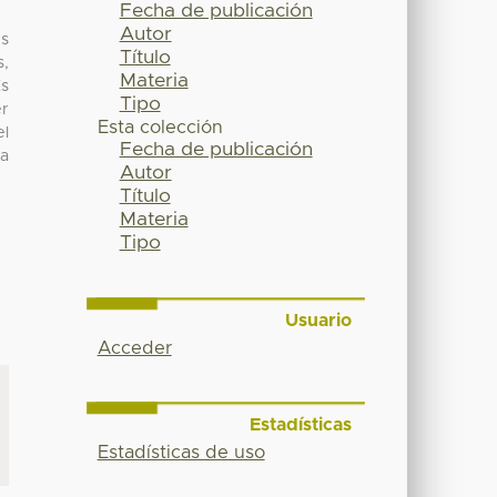
Fecha de publicación
Autor
es
Título
s,
Materia
Es
Tipo
er
Esta colección
el
Fecha de publicación
ca
Autor
Título
Materia
Tipo
Usuario
Acceder
Estadísticas
Estadísticas de uso