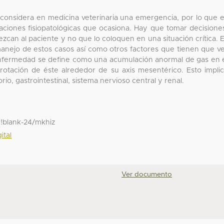
e considera en medicina veterinaria una emergencia, por lo que 
caciones fisiopatológicas que ocasiona. Hay que tomar decisione
zcan al paciente y no que lo coloquen en una situación crítica. 
manejo de estos casos así como otros factores que tienen que v
 enfermedad se define como una acumulación anormal de gas en 
otación de éste alrededor de su axis mesentérico. Esto impli
rio, gastrointestinal, sistema nervioso central y renal.
!blank-24/mkhiz
ital
Ver documento