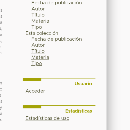
Fecha de publicación
Autor
es
Título
os
Materia
ca
Tipo
d,
Esta colección
de
Fecha de publicación
s,
Autor
el
Título
os
Materia
Tipo
an
Usuario
po
Acceder
el
os
 y
Estadísticas
ra
Estadísticas de uso
o.