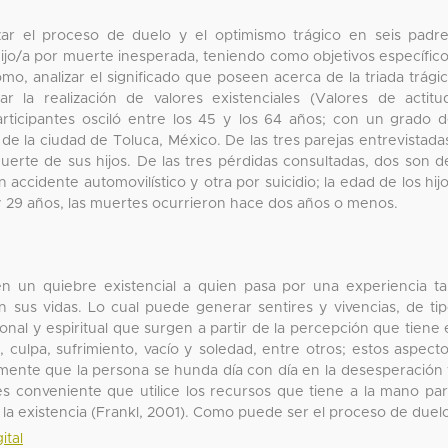
izar el proceso de duelo y el optimismo trágico en seis padr
ijo/a por muerte inesperada, teniendo como objetivos específic
como, analizar el significado que poseen acerca de la triada trági
car la realización de valores existenciales (Valores de actitu
participantes osciló entre los 45 y los 64 años; con un grado 
 de la ciudad de Toluca, México. De las tres parejas entrevistada
muerte de sus hijos. De las tres pérdidas consultadas, dos son d
accidente automovilístico y otra por suicidio; la edad de los hij
 y 29 años, las muertes ocurrieron hace dos años o menos.
n un quiebre existencial a quien pasa por una experiencia t
sus vidas. Lo cual puede generar sentires y vivencias, de ti
ional y espiritual que surgen a partir de la percepción que tiene 
 culpa, sufrimiento, vacío y soledad, entre otros; estos aspect
ente que la persona se hunda día con día en la desesperación
 es conveniente que utilice los recursos que tiene a la mano pa
e la existencia (Frankl, 2001). Como puede ser el proceso de duel
ital