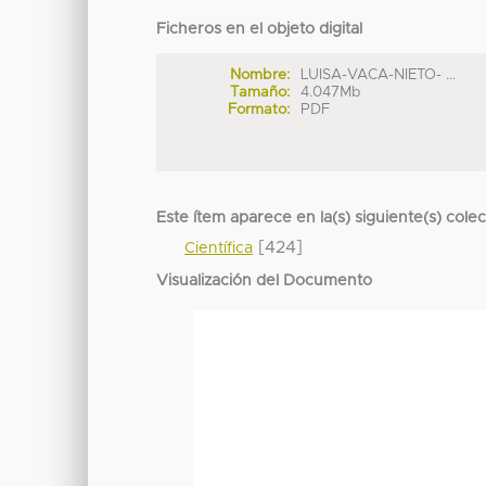
Ficheros en el objeto digital
Nombre:
LUISA-VACA-NIETO- ...
Tamaño:
4.047Mb
Formato:
PDF
Este ítem aparece en la(s) siguiente(s) cole
[424]
Científica
Visualización del Documento