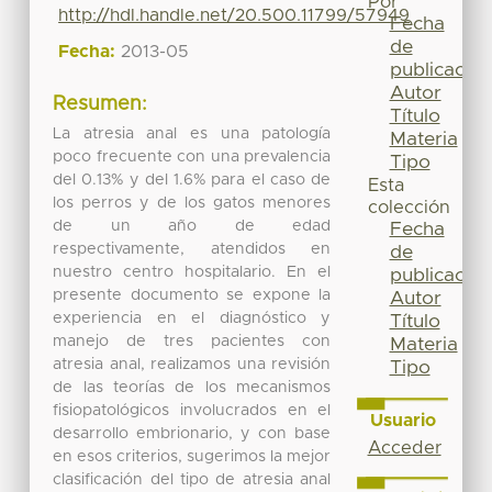
Por
http://hdl.handle.net/20.500.11799/57949
Fecha
de
Fecha:
2013-05
publicación
Autor
Resumen:
Título
La atresia anal es una patología
Materia
poco frecuente con una prevalencia
Tipo
del 0.13% y del 1.6% para el caso de
Esta
los perros y de los gatos menores
colección
de un año de edad
Fecha
respectivamente, atendidos en
de
nuestro centro hospitalario. En el
publicación
presente documento se expone la
Autor
experiencia en el diagnóstico y
Título
manejo de tres pacientes con
Materia
atresia anal, realizamos una revisión
Tipo
de las teorías de los mecanismos
fisiopatológicos involucrados en el
Usuario
desarrollo embrionario, y con base
Acceder
en esos criterios, sugerimos la mejor
clasificación del tipo de atresia anal