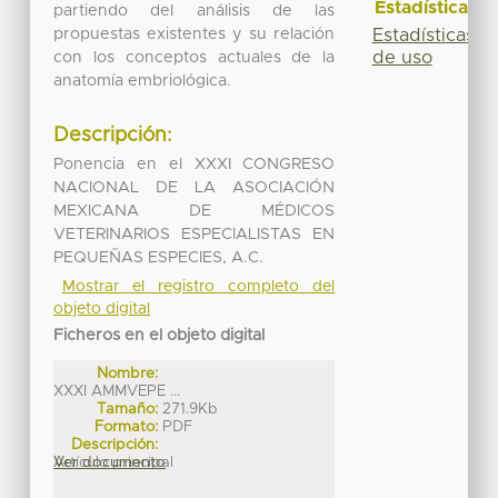
Estadísticas
partiendo del análisis de las
propuestas existentes y su relación
Estadísticas
de uso
con los conceptos actuales de la
anatomía embriológica.
Descripción:
Ponencia en el XXXI CONGRESO
NACIONAL DE LA ASOCIACIÓN
MEXICANA DE MÉDICOS
VETERINARIOS ESPECIALISTAS EN
PEQUEÑAS ESPECIES, A.C.
Mostrar el registro completo del
objeto digital
Ficheros en el objeto digital
Nombre:
XXXI AMMVEPE ...
Tamaño:
271.9Kb
Formato:
PDF
Descripción:
Artículo principal
Ver documento