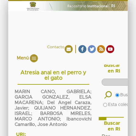
Contacto
Menú
Buscar
en RI
Atresia anal en el perro y
el gato
MARIN CANO, GABRIELA
;
Buscar 
GARCIA GONZALEZ, ELSA
MACARENA
;
Del Angel Caraza,
Esta colecció
Javier
;
QUIJANO HERNANDEZ,
ISRAEL
;
BARBOSA MIRELES,
MARCO ANTONIO
;
Ibancovichi
Buscar
Camarillo, Jose Antonio
en RI
URI: