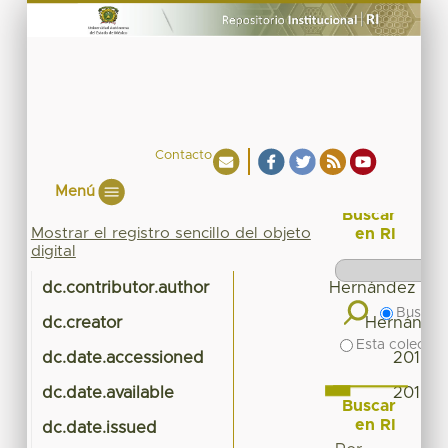
Contacto
Menú
Buscar
Mostrar el registro sencillo del objeto
en RI
digital
dc.contributor.author
Hernández Lóp
Buscar 
dc.creator
Hernández
Esta colecció
dc.date.accessioned
2016-0
dc.date.available
2016-0
Buscar
en RI
dc.date.issued