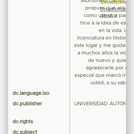
asombrado con su co
Estadísticas
propuse que alguna 
Estadísticas
de uso
como usted, a partir
hice a la idea de estud
en la vida. Lo 
licenciatura en historia,
este lugar y me gusta dar
a muchos años la vida 
de nuevo y quiero 
agradecerle por aq
especial que marcó mi vi
usted, a su saber 
dc.language.iso
dc.publisher
UNIVERSIDAD AUTÓNOM
dc.rights
dc.subject