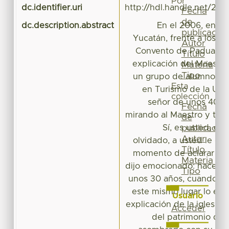
Por
dc.identifier.uri
http://hdl.handle.net/20
Fecha
de
dc.description.abstract
En el 2006, en una
publicación
Yucatán, frente a los ar
Autor
Convento de Padua, y
Título
explicación del Maestro 
Materia
Tipo
un grupo de alumnos de
Esta
en Turismo de la UAE
colección
señor de unos 40 añ
Fecha
mirando al Maestro y tími
de
Sí, es usted, es
publicación
Autor
olvidado, a usted le deb
Título
momento de aclarar la r
Materia
dijo emocionado: hace 
Tipo
unos 30 años, cuando yo
este mismo lugar lo es
Usuario
explicación de la iglesia, 
Acceder
del patrimonio de 