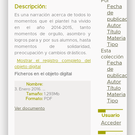
Por
Fecha
Descripción:
de
Es una narración acerca de todos lo
publicación
momentos que el plantel ha vivido
Autor
en el año 2014-2015, tanto
Título
momentos de orgullo, asombro y
Materia
logros para y por sus alumnos, hasta
Tipo
momentos de solidaridad,
Esta
preocupación y cambios drásticos.
colección
Mostrar el registro completo del
Fecha
objeto digital
de
Ficheros en el objeto digital
publicación
Autor
Nombre:
Título
3. Enero 2016. ...
Tamaño:
1.293Mb
Materia
Formato:
PDF
Tipo
Ver documento
Usuario
Acceder