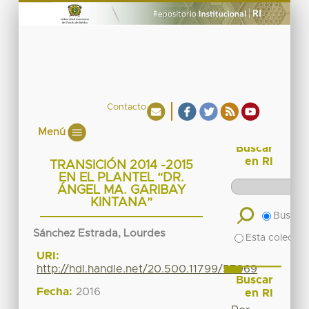
Contacto
Menú
Buscar
en RI
TRANSICIÓN 2014 -2015
EN EL PLANTEL “DR.
ÁNGEL MA. GARIBAY
KINTANA”
Buscar 
Sánchez Estrada, Lourdes
Esta colecció
URI:
http://hdl.handle.net/20.500.11799/57969
Buscar
Fecha:
2016
en RI