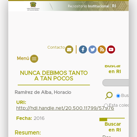
Contacto
Menú
Buscar
en RI
NUNCA DEBIMOS TANTO
A TAN POCOS
Ramírez de Alba, Horacio
Buscar 
URI:
Esta colecció
http://hdl.handle.net/20.500.11799/57976
Fecha:
2016
Buscar
en RI
Resumen: