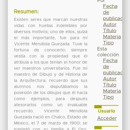
Por
Fecha
Resumen:
de
publicación
Existen seres que marcan nuestras
Autor
vidas con huellas indelebles por
Título
diversos motivos; uno de ellos, quizá
Materia
el más importante, fue para mí
Tipo
Vicente Mendiola Quezada. Tuve la
Esta
fortuna de conocerlo; siempre
colección
vestía con la propiedad que él
Fecha
atribuía a los que tenían el honor de
de
ser maestros universitarios. Fue mi
publicación
maestro de Dibujo y de Historia de
Autor
la Arquitectura; recuerdo que sus
Título
alumnos nos disputábamos la
Materia
posesión de los dibujos que él hacía
Tipo
como ejemplos, para después
atesorarlos como un invaluable
Usuario
recuerdo. Vicente Mendiola
Quezada nació en Chalco, Estado de
Acceder
México, el 7 de marzo de 1900; se
trasladó con su familia a El Oro,