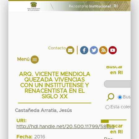
Contacto
Menú
Buscar
en RI
ARQ. VICENTE MENDIOLA
QUEZADA VIVENCIAS
CON UN INSTITUTENSE Y
RENACENTISTA EN EL
SIGLO XX
Buscar 
Esta colecció
Castañeda Arratia, Jesús
URI:
Buscar
http://hdl.handle.net/20.500.11799/58156
en RI
Fecha:
2016