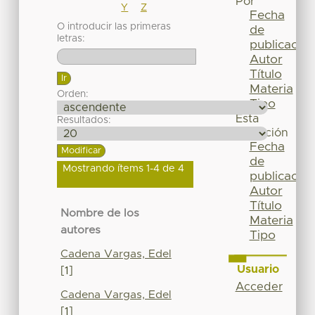
Por
Y
Z
Fecha
O introducir las primeras
de
letras:
publicación
Autor
Título
Materia
Orden:
Tipo
Esta
Resultados:
colección
Fecha
de
Mostrando ítems 1-4 de 4
publicación
Autor
Título
Nombre de los
Materia
autores
Tipo
Cadena Vargas, Edel
Usuario
[1]
Acceder
Cadena Vargas, Edel
[1]