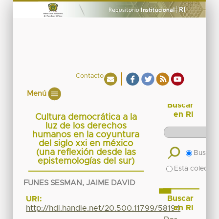
Contacto
Menú
Buscar
en RI
Cultura democrática a la
luz de los derechos
humanos en la coyuntura
del siglo xxi en méxico
(una reflexión desde las
Buscar 
epistemologías del sur)
Esta colecció
FUNES SESMAN, JAIME DAVID
Buscar
URI:
en RI
http://hdl.handle.net/20.500.11799/58194