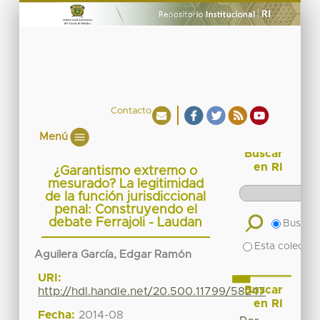
Contacto
Menú
Buscar
en RI
¿Garantismo extremo o
mesurado? La legitimidad
de la función jurisdiccional
penal: Construyendo el
debate Ferrajoli - Laudan
Buscar 
Esta colecció
Aguilera García, Edgar Ramón
URI:
Buscar
http://hdl.handle.net/20.500.11799/58247
en RI
Fecha:
2014-08