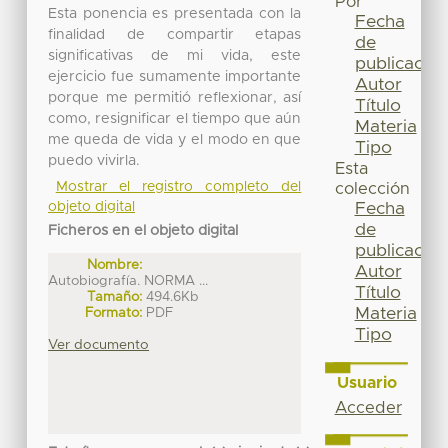
Por
Esta ponencia es presentada con la
Fecha
finalidad de compartir etapas
de
significativas de mi vida, este
publicación
ejercicio fue sumamente importante
Autor
porque me permitió reflexionar, así
Título
como, resignificar el tiempo que aún
Materia
me queda de vida y el modo en que
Tipo
puedo vivirla.
Esta
Mostrar el registro completo del
colección
objeto digital
Fecha
de
Ficheros en el objeto digital
publicación
Nombre:
Autor
Autobiografía. NORMA ...
Título
Tamaño:
494.6Kb
Materia
Formato:
PDF
Tipo
Ver documento
Usuario
Acceder