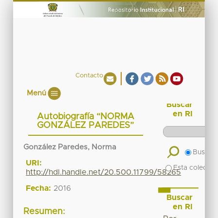
Contacto
Menú
Buscar
en RI
Autobiografía “NORMA
GONZÁLEZ PAREDES”
González Paredes, Norma
Buscar 
URI:
Esta colecció
http://hdl.handle.net/20.500.11799/58265
Fecha:
2016
Buscar
en RI
Resumen: