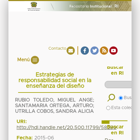
Contacto
Menú
Buscar
en RI
Estrategias de
responsabilidad social en la
enseñanza del diseño
Buscar 
RUBIO TOLEDO, MIGUEL ANGE
;
SANTAMARIA ORTEGA, ARTURO
;
Esta colecció
UTRILLA COBOS, SANDRA ALICIA
URI:
Buscar
http://hdl.handle.net/20.500.11799/58280
en RI
Fecha:
2015-06