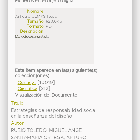
Ficheros en el objeto digital
Nombre:
Artículo CEMYS 15.pdf
Tamaño:
623.6Kb
Formato:
PDF
Descripción:
La enseñanza del ...
Ver documento
Este ítem aparece en la(s) siguiente(s)
colección(ones)
[10019]
Conacyt
[212]
Científica
Visualización del Documento
Título
Estrategias de responsabilidad social
en la enseñanza del diseño
Autor
RUBIO TOLEDO, MIGUEL ANGE
SANTAMARIA ORTEGA, ARTURO