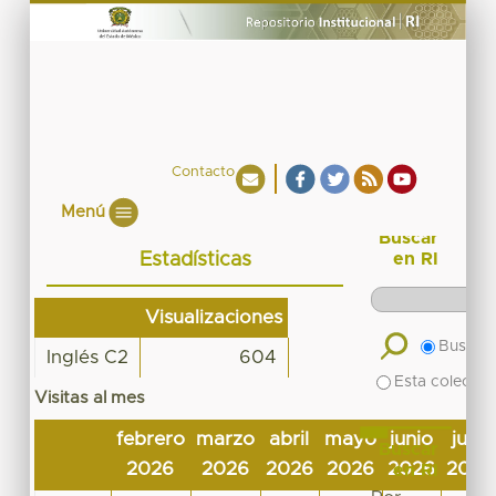
Contacto
Menú
Buscar
Estadísticas
en RI
Visualizaciones
Buscar 
Inglés C2
604
Esta colecció
Visitas al mes
febrero
marzo
abril
mayo
junio
julio
Buscar
2026
2026
2026
2026
2026
2026
en RI