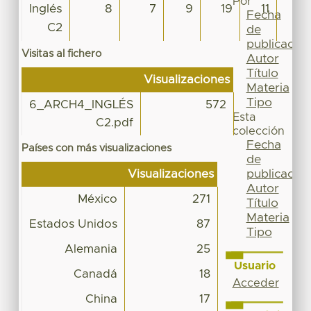
Por
Inglés
8
7
9
19
11
12
Fecha
C2
de
publicación
Visitas al fichero
Autor
Título
Visualizaciones
Materia
Tipo
6_ARCH4_INGLÉS
572
Esta
C2.pdf
colección
Fecha
Países con más visualizaciones
de
publicación
Visualizaciones
Autor
México
271
Título
Materia
Estados Unidos
87
Tipo
Alemania
25
Usuario
Canadá
18
Acceder
China
17