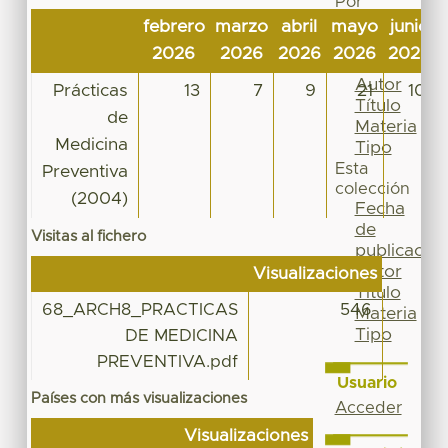
Por
Fecha
febrero
marzo
abril
mayo
junio
de
2026
2026
2026
2026
2026
publicación
Autor
Prácticas
13
7
9
21
10
Título
de
Materia
Medicina
Tipo
Esta
Preventiva
colección
(2004)
Fecha
de
Visitas al fichero
publicación
Autor
Visualizaciones
Título
68_ARCH8_PRACTICAS
546
Materia
Tipo
DE MEDICINA
PREVENTIVA.pdf
Usuario
Países con más visualizaciones
Acceder
Visualizaciones