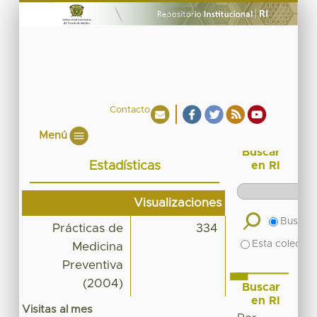
Contacto
Menú
Buscar
Estadísticas
en RI
Visualizaciones
Buscar 
Prácticas de
334
Esta colecció
Medicina
Preventiva
(2004)
Buscar
en RI
Visitas al mes