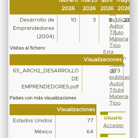
febrero
marzo
abril
mayo
j
Por
Fecha
2026
2026
2026
2026
2
de
publicación
Desarrollo de
10
3
8
23
Autor
Emprendedores
Título
(2004)
Materia
Tipo
Visitas al fichero
Esta
colección
Visualizaciones
Fecha
de
65_ARCH2_DESARROLLO
273
publicación
DE
Autor
EMPRENDEDORES.pdf
Título
Materia
Países con más visualizaciones
Tipo
Visualizaciones
Usuario
Estados Unidos
77
Acceder
México
64