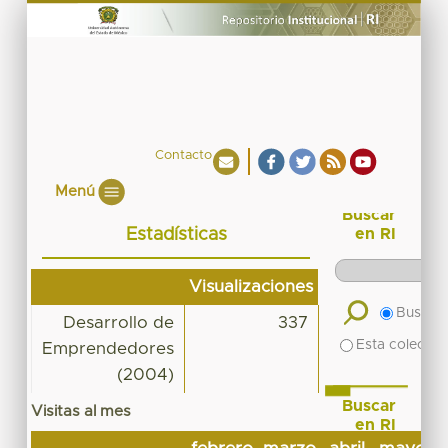
Contacto
Menú
Buscar
Estadísticas
en RI
Visualizaciones
Buscar 
Desarrollo de
337
Esta colecció
Emprendedores
(2004)
Buscar
Visitas al mes
en RI