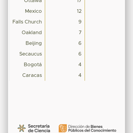
Ottawa
17
Mexico
12
Falls Church
9
Oakland
7
Beijing
6
Secaucus
6
Bogotá
4
Caracas
4