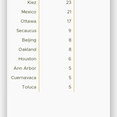
Kiez
23
Mexico
21
Ottawa
17
Secaucus
9
Beijing
8
Oakland
8
Houston
6
Ann Arbor
5
Cuernavaca
5
Toluca
5