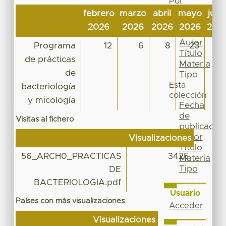
Por
Fecha
febrero
marzo
abril
mayo
juni
de
2026
2026
2026
2026
202
publicación
Autor
Programa
12
6
8
23
8
Título
de prácticas
Materia
de
Tipo
Esta
bacteriología
colección
y micología
Fecha
de
Visitas al fichero
publicación
Autor
Visualizaciones
Título
56_ARCH0_PRACTICAS
3425
Materia
Tipo
DE
BACTERIOLOGIA.pdf
Usuario
Países con más visualizaciones
Acceder
Visualizaciones