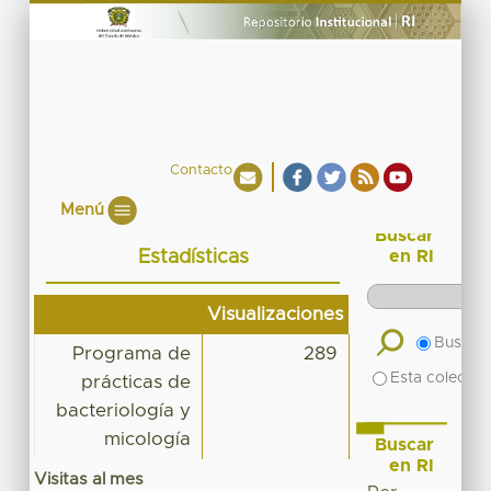
Contacto
Menú
Buscar
Estadísticas
en RI
Visualizaciones
Buscar 
Programa de
289
Esta colecció
prácticas de
bacteriología y
micología
Buscar
en RI
Visitas al mes