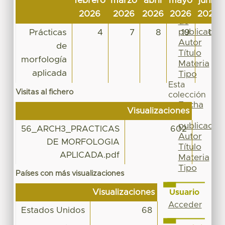
febrero
marzo
abril
mayo
junio
Por
Fecha
2026
2026
2026
2026
2026
de
publicación
Prácticas
4
7
8
19
16
Autor
de
Título
morfología
Materia
aplicada
Tipo
Esta
Visitas al fichero
colección
Fecha
Visualizaciones
de
publicación
56_ARCH3_PRACTICAS
602
Autor
DE MORFOLOGIA
Título
APLICADA.pdf
Materia
Tipo
Países con más visualizaciones
Visualizaciones
Usuario
Acceder
Estados Unidos
68