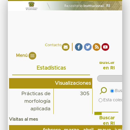
Contacto
Menú
Buscar
Estadísticas
en RI
Visualizaciones
Buscar 
Prácticas de
305
Esta colecció
morfología
aplicada
Buscar
Visitas al mes
en RI