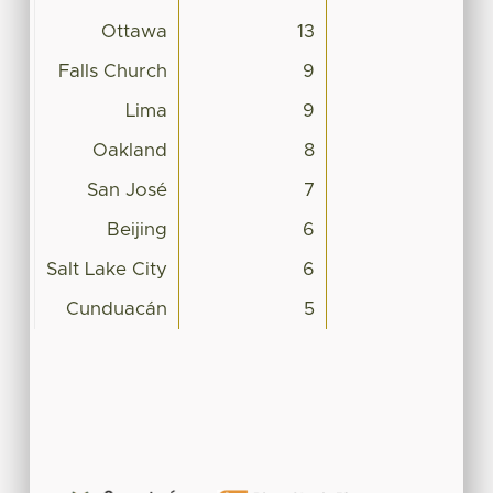
Ottawa
13
Falls Church
9
Lima
9
Oakland
8
San José
7
Beijing
6
Salt Lake City
6
Cunduacán
5