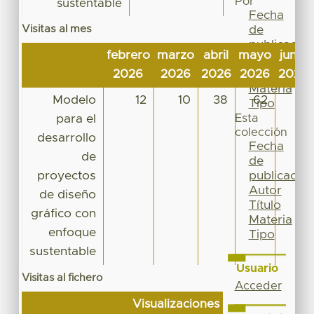
Por
sustentable
Fecha
Visitas al mes
de
publicación
febrero
marzo
abril
mayo
junio
Autor
2026
2026
2026
2026
2026
Título
Materia
Modelo
12
10
38
62
11
Tipo
para el
Esta
colección
desarrollo
Fecha
de
de
proyectos
publicación
Autor
de diseño
Título
gráfico con
Materia
enfoque
Tipo
sustentable
Usuario
Visitas al fichero
Acceder
Visualizaciones