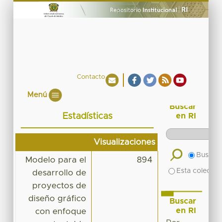
Contacto
Menú
Buscar
Estadísticas
en RI
Visualizaciones
Buscar 
Modelo para el
894
Esta colecció
desarrollo de
proyectos de
diseño gráfico
Buscar
en RI
con enfoque