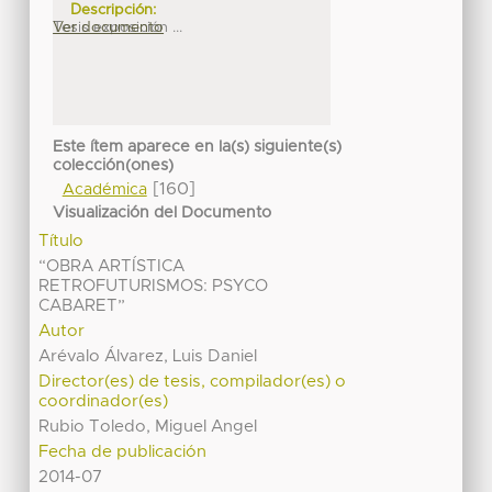
Descripción:
Tesis exposición ...
Ver documento
Este ítem aparece en la(s) siguiente(s)
colección(ones)
[160]
Académica
Visualización del Documento
Título
“OBRA ARTÍSTICA
RETROFUTURISMOS: PSYCO
CABARET”
Autor
Arévalo Álvarez, Luis Daniel
Director(es) de tesis, compilador(es) o
coordinador(es)
Rubio Toledo, Miguel Angel
Fecha de publicación
2014-07