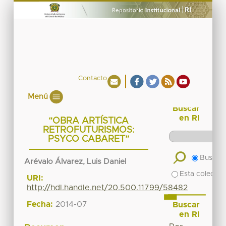
Contacto
Menú
Buscar
en RI
“OBRA ARTÍSTICA
RETROFUTURISMOS:
PSYCO CABARET”
Buscar 
Arévalo Álvarez, Luis Daniel
Esta colecció
URI:
http://hdl.handle.net/20.500.11799/58482
Fecha:
2014-07
Buscar
en RI