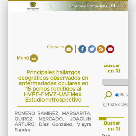
Contacto
Menú
Buscar
en RI
Principales hallazgos
ecográficos observados en
enfermedades oculares en
15 perros remitidos al
HVPE-FMVZ-UAEMex.
Buscar 
Estudio retrospectivo
Esta colecció
ROMERO RAMIREZ, MARGARITA
;
QUIROZ MERCADO, JOAQUIN
Buscar
ARTURO
;
Díaz González, Vieyra
en RI
Sandra