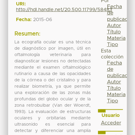
Por
URI:
Fecha
http://hdl.handle.net/20.500.11799/58483
de
publicación
Fecha:
2015-06
Autor
Título
Resumen:
Materia
La ecografía ocular es una técnica
Tipo
de diagnóstico por imagen, útil en
Esta
oftalmología veterinaria para
colección
diagnosticar lesiones no detectadas
Fecha
mediante el examen oftalmológico
de
rutinario a causa de las opacidades
publicación
de la córnea o del cristalino y para
Autor
realizar biometría, ya que permite
Título
una exploración de las zonas más
Materia
profundas del globo ocular y de la
Tipo
zona retrobulbar (Van der Woerdt,
1993). La evaluación de estructuras
Usuario
oculares y orbitarias mediante
Acceder
ultrasonido es esencial para
detectar y diferenciar una amplia