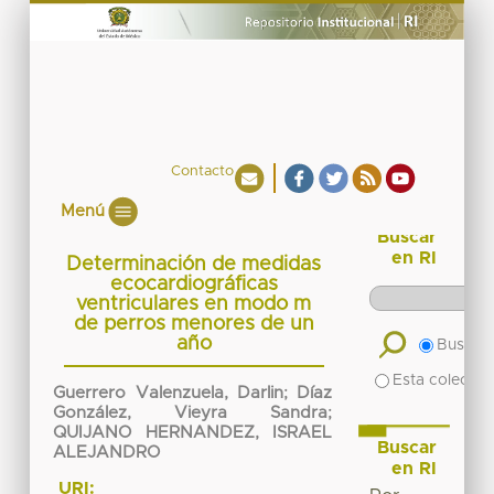
Contacto
Menú
Buscar
en RI
Determinación de medidas
ecocardiográficas
ventriculares en modo m
de perros menores de un
año
Buscar 
Esta colecció
Guerrero Valenzuela, Darlin
;
Díaz
González, Vieyra Sandra
;
QUIJANO HERNANDEZ, ISRAEL
Buscar
ALEJANDRO
en RI
URI: