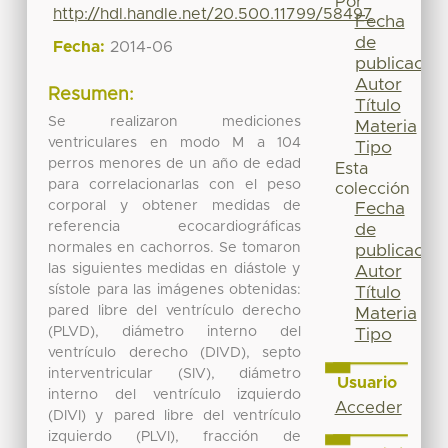
Por
http://hdl.handle.net/20.500.11799/58497
Fecha
de
Fecha:
2014-06
publicación
Autor
Resumen:
Título
Se realizaron mediciones
Materia
ventriculares en modo M a 104
Tipo
perros menores de un año de edad
Esta
para correlacionarlas con el peso
colección
corporal y obtener medidas de
Fecha
referencia ecocardiográficas
de
normales en cachorros. Se tomaron
publicación
las siguientes medidas en diástole y
Autor
sístole para las imágenes obtenidas:
Título
pared libre del ventrículo derecho
Materia
(PLVD), diámetro interno del
Tipo
ventrículo derecho (DIVD), septo
interventricular (SIV), diámetro
Usuario
interno del ventrículo izquierdo
Acceder
(DIVI) y pared libre del ventrículo
izquierdo (PLVI), fracción de