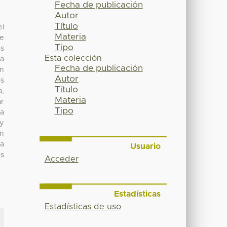
Fecha de publicación
Autor
Título
el
Materia
ue
Tipo
as
Esta colección
ha
Fecha de publicación
on
Autor
os
Título
a,
Materia
ar
Tipo
ra
 y
un
na
Usuario
os
Acceder
Estadísticas
Estadísticas de uso