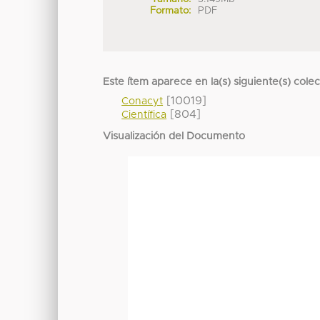
Formato:
PDF
Este ítem aparece en la(s) siguiente(s) cole
[10019]
Conacyt
[804]
Científica
Visualización del Documento