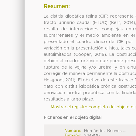
Resumen:
La cistitis idiopática felina (CIF) represe
tracto urinario caudal (ETUC) (Kerr, 2014)
resulta de interacciones complejas entr
suprarrenales y el medio ambiente en el
presentado el cuadro clínico de CIF por
variación en la presentación clínica, tales
autolimitados (Cooper, 2015). La obstruc
debido al cuadro urémico que puede presen
ruptura de la vejiga y/o uretra, y en alg
corregir de manera permanente la obstrucc
Hosgood, 2011). El objetivo de este trabaj
gato con cistitis idiopática crónica obstruc
derivación uretral prepúbica con la finali
resultados a largo plazo.
Mostrar el registro completo del objeto dig
Ficheros en el objeto digital
Nombre:
Hernández-Briones ...
Tamaño:
3.149Mb