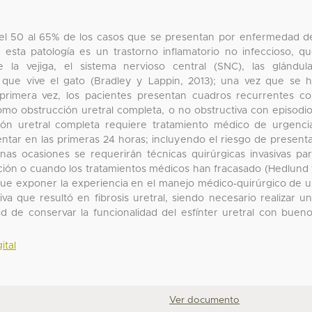
nta el 50 al 65% de los casos que se presentan por enfermedad d
, esta patología es un trastorno inflamatorio no infeccioso, q
e la vejiga, el sistema nervioso central (SNC), las glándul
 que vive el gato (Bradley y Lappin, 2013); una vez que se 
 primera vez, los pacientes presentan cuadros recurrentes c
 como obstrucción uretral completa, o no obstructiva con episodi
ción uretral completa requiere tratamiento médico de urgenci
tar en las primeras 24 horas; incluyendo el riesgo de present
unas ocasiones se requerirán técnicas quirúrgicas invasivas pa
ión o cuando los tratamientos médicos han fracasado (Hedlund
o fue exponer la experiencia en el manejo médico-quirúrgico de 
tiva que resultó en fibrosis uretral, siendo necesario realizar u
dad de conservar la funcionalidad del esfínter uretral con buen
ital
Ver documento