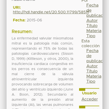
Por
Fecha
URI:
de
http://hdl.handle.net/20.500.11799/58511
publicación
Fecha:
2015-06
Autor
Título
Materia
Resumen:
Tipo
La enfermedad valvular mixomatosa
Esta
mitral es la patología más común,
colección
representando el 75% de todas las
Fecha
patologías cardiovasculares (Sisson
de
D, 1999) (Kittleson, y otros, 2000), la
publicación
insuficiencia cardiaca congestiva en
Autor
los perros es consecuencia de un
Título
mal cierre de la válvula
Materia
atrioventricular izquierda
Tipo
provocando sobrecarga de volumen
del atrio y ventrículo izquierdo (June
Usuario
A. Boon, 2012). Secundario al
Acceder
aumento de la presión atrial
izquierda (AI), las venas pulmonares