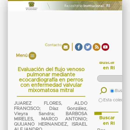
Contacto
Menú
Buscar
en RI
Evaluación del flujo venoso
pulmonar mediante
ecocardiografía en perros
con enfermedad valvular
mixomatosa mitral
Buscar 
Esta colecció
JUAREZ FLORES, ALDO
FRANCISCO
;
Díaz González,
Vieyra Sandra
;
BARBOSA
Buscar
MIRELES, MARCO ANTONIO
;
en RI
QUIJANO HERNANDEZ, ISRAEL
ALEJANDRO