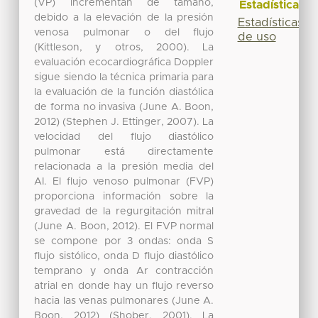
(VP) incrementan de tamaño,
Estadísticas
debido a la elevación de la presión
Estadísticas
venosa pulmonar o del flujo
de uso
(Kittleson, y otros, 2000). La
evaluación ecocardiográfica Doppler
sigue siendo la técnica primaria para
la evaluación de la función diastólica
de forma no invasiva (June A. Boon,
2012) (Stephen J. Ettinger, 2007). La
velocidad del flujo diastólico
pulmonar está directamente
relacionada a la presión media del
AI. El flujo venoso pulmonar (FVP)
proporciona información sobre la
gravedad de la regurgitación mitral
(June A. Boon, 2012). El FVP normal
se compone por 3 ondas: onda S
flujo sistólico, onda D flujo diastólico
temprano y onda Ar contracción
atrial en donde hay un flujo reverso
hacia las venas pulmonares (June A.
Boon, 2012) (Shober, 2001). La