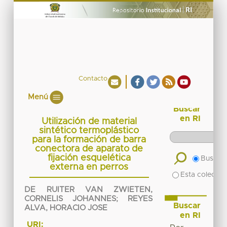
Contacto
Menú
Buscar
en RI
Utilización de material
sintético termoplástico
para la formación de barra
conectora de aparato de
fijación esquelética
Buscar 
externa en perros
Esta colecció
DE RUITER VAN ZWIETEN,
CORNELIS JOHANNES
;
REYES
Buscar
ALVA, HORACIO JOSE
en RI
URI: