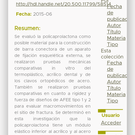
Por
http://hdl.handle.net/20.500.11799/58514
Fecha
de
Fecha:
2015-06
publicación
Autor
Resumen:
Título
Se evaluó la policaprolactona como
Materia
posible material para la construcción
Tipo
de barra conectora de un aparato
Esta
de fijación esquelética externa, se
colección
realizaron pruebas mecánicas
Fecha
comparativas in vitro del
de
termoplástico, acrílico dental y de
publicación
los clavos ortopédicos de acero.
Autor
También se realizaron pruebas
Título
comparativas en cuanto a rigidez y
Materia
fuerza de diseños de AFEE tipo 1 y 2
Tipo
para evaluar macromovimientos en
el sitio de fractura. Se determinó en
Usuario
esta investigación que la
Acceder
policaprolactona tiene un módulo
elástico inferior al acrílico y al acero