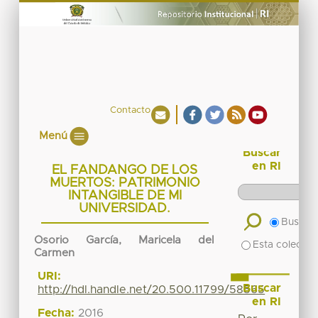
Contacto
Menú
Buscar
en RI
EL FANDANGO DE LOS
MUERTOS: PATRIMONIO
INTANGIBLE DE MI
UNIVERSIDAD.
Buscar 
Osorio García, Maricela del
Esta colecció
Carmen
URI:
Buscar
http://hdl.handle.net/20.500.11799/58565
en RI
Fecha:
2016