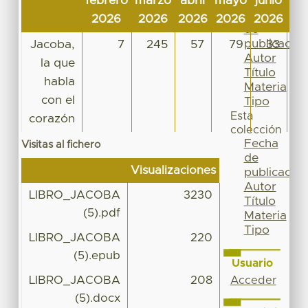
febrero
marzo
abril
mayo
junio
jul
Por
Fecha
2026
2026
2026
2026
2026
20
de
publicación
Jacoba,
7
245
57
79
33
Autor
la que
Título
habla
Materia
con el
Tipo
Esta
corazón
colección
Fecha
Visitas al fichero
de
Visualizaciones
publicación
Autor
LIBRO_JACOBA
3230
Título
(5).pdf
Materia
Tipo
LIBRO_JACOBA
220
(5).epub
Usuario
LIBRO_JACOBA
208
Acceder
(5).docx