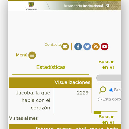
Contacto
Menú
Buscar
Estadísticas
en RI
Visualizaciones
Buscar 
Jacoba, la que
2229
Esta colecció
habla con el
corazón
Buscar
Visitas al mes
en RI