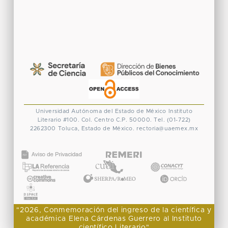
Universidad Autónoma del Estado de México
Instituto
Literario #100. Col. Centro
C.P. 50000. Tel. (01-722)
2262300
Toluca, Estado de México.
rectoria@uaemex.mx
CONACYT
"2026, Conmemoración del ingreso de la científica y
académica Elena Cárdenas Guerrero al Instituto
científico Literario"