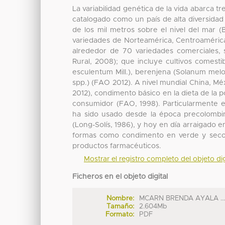
La variabilidad genética de la vida abarca 
catalogado como un país de alta diversidad
de los mil metros sobre el nivel del mar (
variedades de Norteamérica, Centroamérica 
alrededor de 70 variedades comerciales, s
Rural, 2008); que incluye cultivos comest
esculentum Mill.), berenjena (Solanum melo
spp.) (FAO 2012). A nivel mundial China, Mé
2012), condimento básico en la dieta de la 
consumidor (FAO, 1998). Particularmente en
ha sido usado desde la época precolombi
(Long-Solís, 1986), y hoy en día arraigado e
formas como condimento en verde y seco, 
productos farmacéuticos.
Mostrar el registro completo del objeto dig
Ficheros en el objeto digital
Nombre:
MCARN BRENDA AYALA ..
Tamaño:
2.604Mb
Formato:
PDF