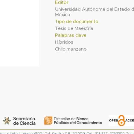
Editor
Universidad Autónoma del Estado 
México
Tipo de documento
Tesis de Maestría
Palabras clave
Híbridos
Chile manzano
co
Instituto Literario #100. Col. Centro
C.P. 50000. Tel. (01-722) 2262300
Tolu