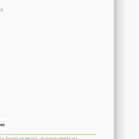
de
ca, Estado de México.
rectoria@uaemex.mx