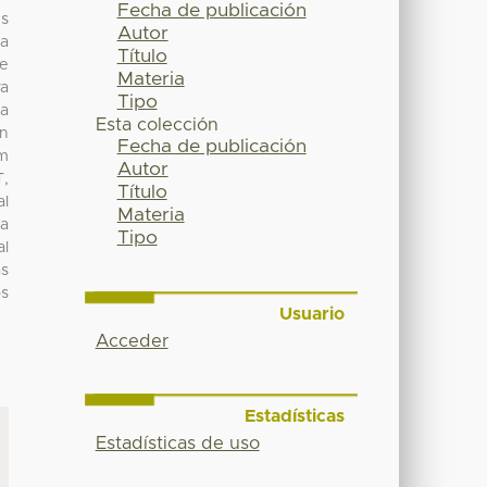
Fecha de publicación
es
Autor
ma
Título
de
Materia
va
Tipo
ra
Esta colección
on
Fecha de publicación
um
Autor
T,
Título
al
Materia
ra
Tipo
al
as
os
Usuario
Acceder
Estadísticas
Estadísticas de uso