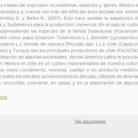
tres niveles de expresión: ecosistemas, especies y genes. México 
 biológica y cuenta con más del 65% del área del país por enci
Benítez D. y Bellot R., 2007). Esto hace posible la adaptación 
y Sudamérica para la producción comercial. En el país se culti
obresaliendo las especies de la familia Solanáceas (Fianancie
ibles como papa (Solanum Tuberosum L.), jitomate (Lycopersic
ngena L.), tomate de cascara (Physalis spp. L.) y chile (Capsic
xico y Turquía son los principales productores de chile (FAOSTA
población de algunas sociedades, siendo América Latina el princip
 México el chile es un cultivo representativo de nuestra cultu
na como condimento, moneda, castigo o un producto medicin
n todos los estratos socioeconómicos del país; utilizado de divers
encurtido, colorante, en salsas y en la elaboración de algun
ital
.
Ver documento