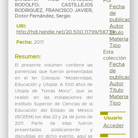
Por
RODOLFO
;
CASTILLEJOS
Fecha
RODRIGUEZ, FRANCISCO JAVIER
;
de
Dotor Fernández, Sergio
publicación
Autor
URI:
http://hdl.handle.net/20.500.11799/58734
Título
Materia
Fecha:
2011
Tipo
Esta
Resumen:
colección
Fecha
El presente volumen contiene las
de
ponencias que fueron presentadas
publicación
en el 1er Coloquio “Modernidad,
Autor
Educación y Utopía. A 500 años de
Título
Utopía de Tomás Moro”, que se
Materia
realizó en las instalaciones del
Tipo
Instituto Superior de Ciencias de la
Educación del Estado de México
(ISCEEM) los días 23 y 24 de junio de
Usuario
2011. Parte de ellas fueron
Acceder
presentadas públicamente y
discutidas en dicho evento, aquí se