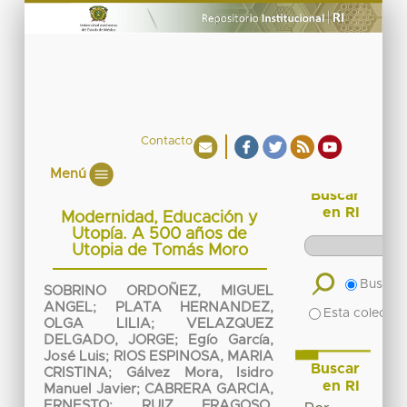
Contacto
Menú
Buscar
en RI
Modernidad, Educación y
Utopía. A 500 años de
Utopia de Tomás Moro
Buscar 
SOBRINO ORDOÑEZ, MIGUEL
ANGEL
;
PLATA HERNANDEZ,
Esta colecció
OLGA LILIA
;
VELAZQUEZ
DELGADO, JORGE
;
Egío García,
José Luis
;
RIOS ESPINOSA, MARIA
Buscar
CRISTINA
;
Gálvez Mora, Isidro
en RI
Manuel Javier
;
CABRERA GARCIA,
ERNESTO
;
RUIZ FRAGOSO,