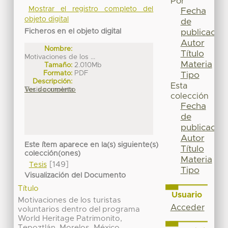
Por
Mostrar el registro completo del
Fecha
objeto digital
de
Ficheros en el objeto digital
publicación
Autor
Nombre:
Título
Motivaciones de los ...
Materia
Tamaño:
2.010Mb
Formato:
PDF
Tipo
Descripción:
Esta
Tesis completa
Ver documento
colección
Fecha
de
publicación
Autor
Este ítem aparece en la(s) siguiente(s)
Título
colección(ones)
Materia
[149]
Tesis
Tipo
Visualización del Documento
Título
Usuario
Motivaciones de los turistas
Acceder
voluntarios dentro del programa
World Heritage Patrimonito,
Tepoztlán, Morelos, México