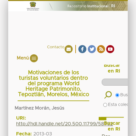
Contacto
Menú
Buscar
en RI
Motivaciones de los
turistas voluntarios dentro
del programa World
Heritage Patrimonito,
Tepoztlán, Morelos, México
Buscar 
Esta colecció
Martínez Morán, Jesús
URI:
Buscar
http://hdl.handle.net/20.500.11799/58762
en RI
Fecha:
2013-03