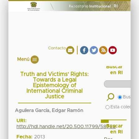
Contacto
Menú
Buscar
en RI
Truth and Victims' Rights:
Towards a Legal
Epistemology of
International Criminal
Justice
Buscar 
Esta colecció
Aguilera García, Edgar Ramón
URI:
Buscar
http://hdl.handle.net/20.500.11799/58768
en RI
Fecha:
2013