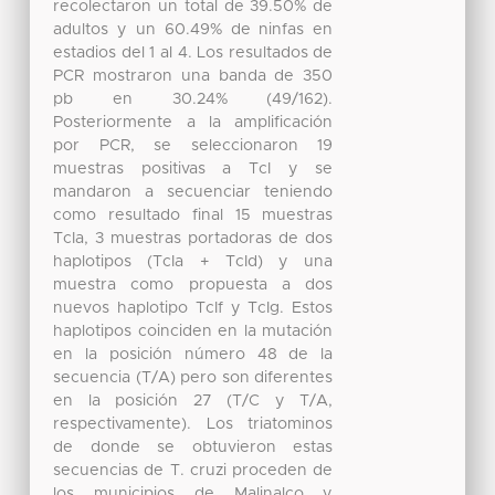
recolectaron un total de 39.50% de
adultos y un 60.49% de ninfas en
estadios del 1 al 4. Los resultados de
PCR mostraron una banda de 350
pb en 30.24% (49/162).
Posteriormente a la amplificación
por PCR, se seleccionaron 19
muestras positivas a TcI y se
mandaron a secuenciar teniendo
como resultado final 15 muestras
TcIa, 3 muestras portadoras de dos
haplotipos (TcIa + TcId) y una
muestra como propuesta a dos
nuevos haplotipo TcIf y TcIg. Estos
haplotipos coinciden en la mutación
en la posición número 48 de la
secuencia (T/A) pero son diferentes
en la posición 27 (T/C y T/A,
respectivamente). Los triatominos
de donde se obtuvieron estas
secuencias de T. cruzi proceden de
los municipios de Malinalco y