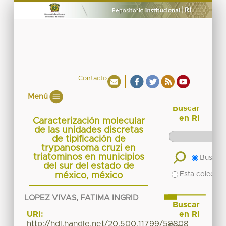
Contacto
Menú
Buscar
en RI
Caracterización molecular
de las unidades discretas
de tipificación de
trypanosoma cruzi en
triatominos en municipios
Buscar 
del sur del estado de
Esta colecció
méxico, méxico
LOPEZ VIVAS, FATIMA INGRID
Buscar
en RI
URI:
http://hdl.handle.net/20.500.11799/58808