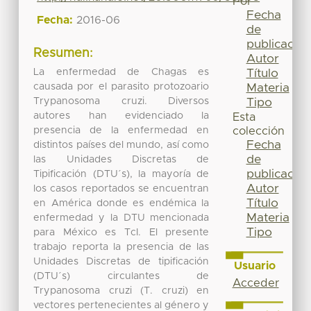
Por
Fecha
Fecha:
2016-06
de
publicación
Resumen:
Autor
La enfermedad de Chagas es
Título
causada por el parasito protozoario
Materia
Trypanosoma cruzi. Diversos
Tipo
autores han evidenciado la
Esta
presencia de la enfermedad en
colección
Fecha
distintos países del mundo, así como
de
las Unidades Discretas de
publicación
Tipificación (DTU´s), la mayoría de
Autor
los casos reportados se encuentran
Título
en América donde es endémica la
Materia
enfermedad y la DTU mencionada
Tipo
para México es TcI. El presente
trabajo reporta la presencia de las
Unidades Discretas de tipificación
Usuario
(DTU´s) circulantes de
Acceder
Trypanosoma cruzi (T. cruzi) en
vectores pertenecientes al género y