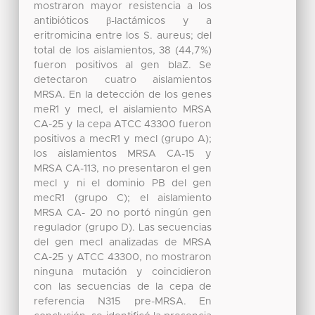
mostraron mayor resistencia a los
antibióticos β-lactámicos y a
eritromicina entre los S. aureus; del
total de los aislamientos, 38 (44,7%)
fueron positivos al gen blaZ. Se
detectaron cuatro aislamientos
MRSA. En la detección de los genes
meR1 y mecI, el aislamiento MRSA
CA-25 y la cepa ATCC 43300 fueron
positivos a mecR1 y mecI (grupo A);
los aislamientos MRSA CA-15 y
MRSA CA-113, no presentaron el gen
mecI y ni el dominio PB del gen
mecR1 (grupo C); el aislamiento
MRSA CA- 20 no portó ningún gen
regulador (grupo D). Las secuencias
del gen mecI analizadas de MRSA
CA-25 y ATCC 43300, no mostraron
ninguna mutación y coincidieron
con las secuencias de la cepa de
referencia N315 pre-MRSA. En