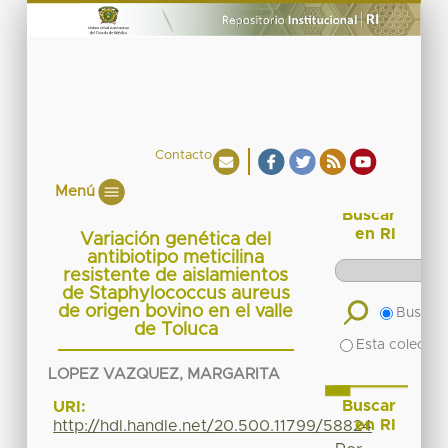
Contacto
Menú
Buscar
en RI
Variación genética del
antibiotipo meticilina
resistente de aislamientos
de Staphylococcus aureus
de origen bovino en el valle
Buscar 
de Toluca
Esta colecció
LOPEZ VAZQUEZ, MARGARITA
Buscar
URI:
en RI
http://hdl.handle.net/20.500.11799/58824