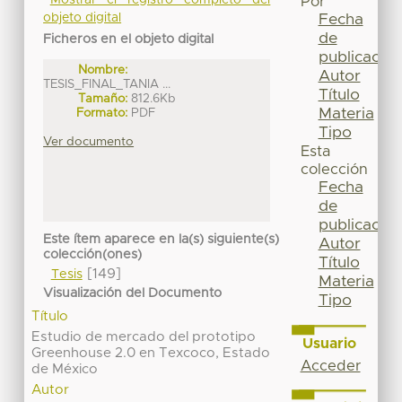
Mostrar el registro completo del
Por
Fecha
objeto digital
de
Ficheros en el objeto digital
publicación
Nombre:
Autor
TESIS_FINAL_TANIA ...
Título
Tamaño:
812.6Kb
Materia
Formato:
PDF
Tipo
Ver documento
Esta
colección
Fecha
de
publicación
Este ítem aparece en la(s) siguiente(s)
Autor
colección(ones)
Título
[149]
Tesis
Materia
Visualización del Documento
Tipo
Título
Estudio de mercado del prototipo
Usuario
Greenhouse 2.0 en Texcoco, Estado
Acceder
de México
Autor