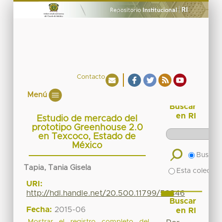
Contacto
Menú
Buscar
en RI
Estudio de mercado del
prototipo Greenhouse 2.0
en Texcoco, Estado de
México
Buscar 
Tapia, Tania Gisela
Esta colecció
URI:
http://hdl.handle.net/20.500.11799/58846
Buscar
Fecha:
2015-06
en RI