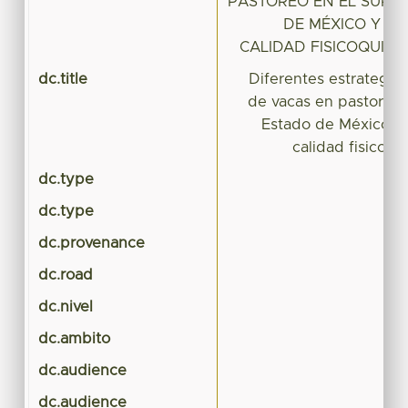
PASTOREO EN EL SURE
DE MÉXICO Y SU
CALIDAD FISICOQUIMI
dc.title
Diferentes estrategia
de vacas en pastoreo 
Estado de México y 
calidad fisicoqu
dc.type
Te
dc.type
Te
dc.provenance
dc.road
dc.nivel
dc.ambito
dc.audience
dc.audience