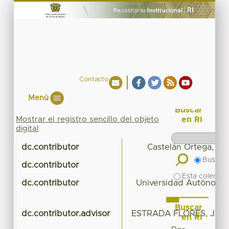
Contacto
Menú
Buscar
Mostrar el registro sencillo del objeto
en RI
digital
dc.contributor
Castelán Ortega, Oc
Buscar 
dc.contributor
Esta colecció
dc.contributor
Universidad Autónoma 
A
Buscar
dc.contributor.advisor
ESTRADA FLORES, JULI
en RI