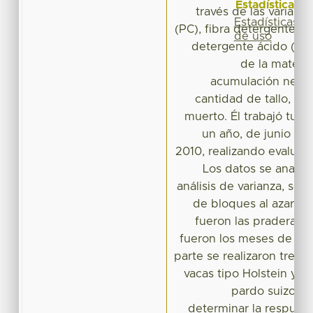
Estadísticas
través de las variable
Estadísticas
(PC), fibra detergente ne
de uso
detergente ácido (FDA
de la materi
acumulación neta d
cantidad de tallo, hoj
muerto. Él trabajó tuv
un año, de junio d
2010, realizando evaluac
Los datos se analiz
análisis de varianza, se
de bloques al azar, d
fueron las praderas y
fueron los meses de eva
parte se realizaron tres
vacas tipo Holstein y 
pardo suizo, co
determinar la respuest