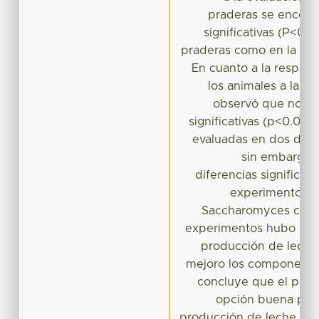
praderas se encontr
significativas (P<0.0
praderas como en la eva
En cuanto a la respues
los animales a la s
observó que no exi
significativas (p<0.05) 
evaluadas en dos de l
sin embargo s
diferencias significat
experimentos. C
Saccharomyces cerevi
experimentos hubo un 
producción de leche
mejoro los componentes
concluye que el past
opción buena para
producción de leche en e