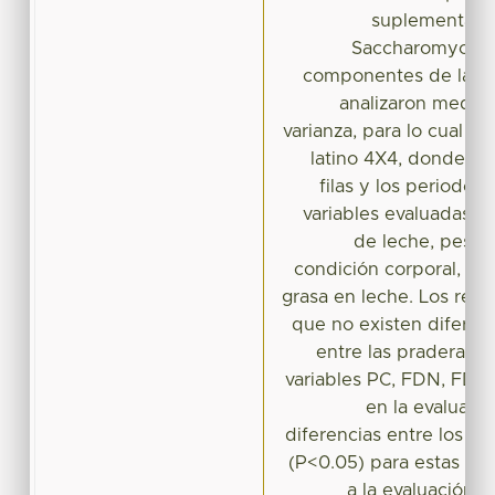
suplementació
Saccharomyces c
componentes de la lec
analizaron median
varianza, para lo cual se
latino 4X4, donde las
filas y los periodos
variables evaluadas f
de leche, peso v
condición corporal, as
grasa en leche. Los res
que no existen diferenci
entre las praderas e
variables PC, FDN, FDA
en la evaluaci
diferencias entre los p
(P<0.05) para estas var
a la evaluación 