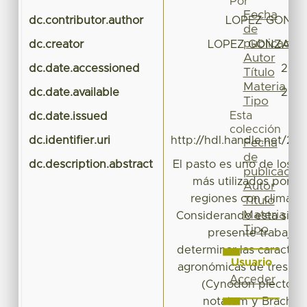
Por
Fecha
dc.contributor.author
LOPEZ GONZAL
de
publicación
dc.creator
LOPEZ GONZALEZ,
Autor
dc.date.accessioned
2016
Título
Materia
dc.date.available
2016
Tipo
Esta
dc.date.issued
colección
dc.identifier.uri
http://hdl.handle.net/20
Fecha
de
dc.description.abstract
El pasto es uno de los re
publicación
más utilizados por l
Autor
regiones con climas 
Título
Materia
Considerando esta situac
Tipo
presente trabajo 
determinar las caracterí
Usuario
agronómicas de tres es
Acceder
(Cynodon plectost
notatum y Brachia