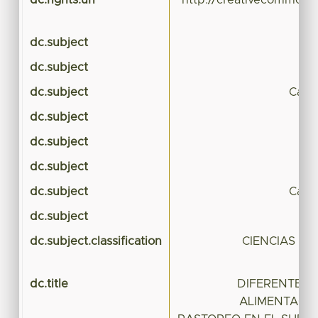
dc.rights.uri
http://creativecommons.
dc.subject
dc.subject
Va
dc.subject
Calid
dc.subject
dc.subject
dc.subject
Va
dc.subject
Calid
dc.subject
dc.subject.classification
CIENCIAS A
dc.title
DIFERENTES 
ALIMENTACIÓ